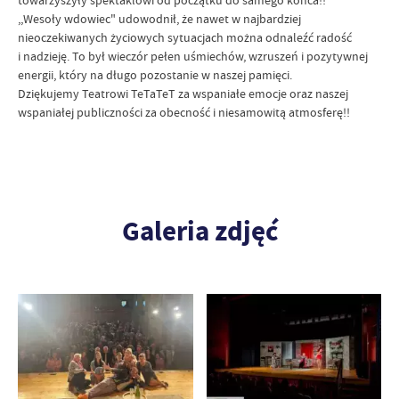
towarzyszyły spektaklowi od początku do samego końca!!
,,Wesoły wdowiec" udowodnił, że nawet w najbardziej
nieoczekiwanych życiowych sytuacjach można odnaleźć radość
i nadzieję. To był wieczór pełen uśmiechów, wzruszeń i pozytywnej
energii, który na długo pozostanie w naszej pamięci.
Dziękujemy Teatrowi TeTaTeT za wspaniałe emocje oraz naszej
wspaniałej publiczności za obecność i niesamowitą atmosferę!!
Galeria zdjęć