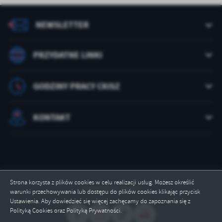
NEWSLETTER
PRZYDATNE LINKI
GODZINY PRACY CKISZ
KONTAKT
Strona korzysta z plików cookies w celu realizacji usług. Możesz określić
Odwiedzin: 81407
warunki przechowywania lub dostępu do plików cookies klikając przycisk
Ustawienia. Aby dowiedzieć się więcej zachęcamy do zapoznania się z
Polityką Cookies oraz Polityką Prywatności.