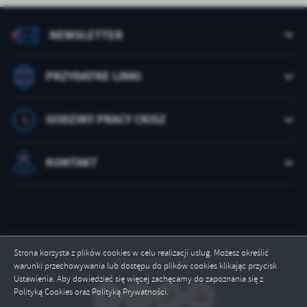
NEWSLETTER
PRZYDATNE LINKI
GODZINY PRACY CKISZ
KONTAKT
Strona korzysta z plików cookies w celu realizacji usług. Możesz określić
Odwiedzin: 81407
warunki przechowywania lub dostępu do plików cookies klikając przycisk
Ustawienia. Aby dowiedzieć się więcej zachęcamy do zapoznania się z
Polityką Cookies oraz Polityką Prywatności.